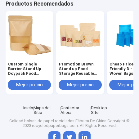
Productos Recomendados
Custom Single
Promotion Brown
Cheap Price Ec
Barrier Stand Up
Stand up Food
Friendly D - C
Doypack Food
Storage Reusable
Woven Bags
Grocery Pouch Craft
Kraft Paper Bag With
Polypropylene 
Paper Packaging Bag
Clean Windows
Cut Paper Bag
Mejor precio
Mejor precio
Mejor pre
With Window And
Reusable Multi
Zipper Soy Beans
Color Shoppin
Spice Packaging
Bags
Inicio
Mapa del
Contactar
Desktop
Sitio
Ahora
Site
Calidad
bolsas de papel recicladas
Fábrica De China.Copyright ©
2023 recycledpaperbags.com. All Rights Reserved.