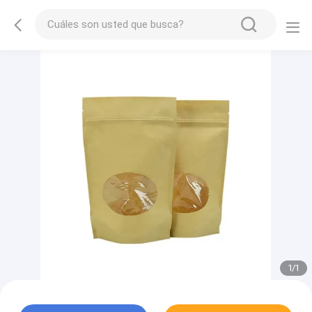
1
/
1