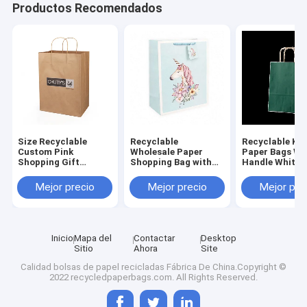
Productos Recomendados
Size Recyclable
Recyclable
Recyclable Kra
Custom Pink
Wholesale Paper
Paper Bags Wi
Shopping Gift
Shopping Bag with
Handle White 
Packaging Luxury
Logo Print, Branded
Bag With Print
Reusable Paper Bags
Retail Paper Bag for
Custom Carrie
Mejor precio
Mejor precio
Mejor pre
With Your Own Logo
Store
Print Paper Gift Bag
With Ribbon Handle
Inicio
Mapa del
Contactar
Desktop
Sitio
Ahora
Site
Calidad
bolsas de papel recicladas
Fábrica De China.Copyright ©
2022 recycledpaperbags.com. All Rights Reserved.